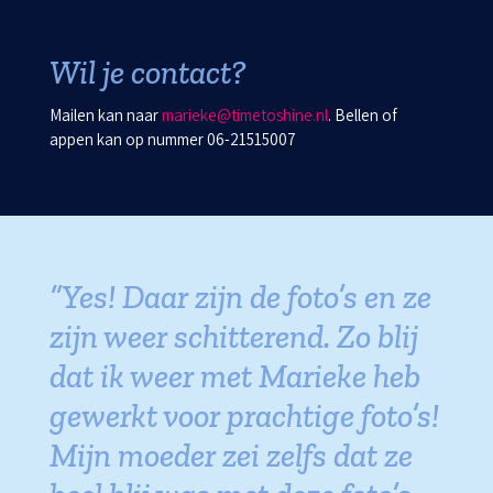
Wil je contact?
Mailen kan naar
marieke@timetoshine.nl
. Bellen of
appen kan op nummer 06-21515007
“Yes! Daar zijn de foto’s en ze
zijn weer schitterend. Zo blij
dat ik weer met Marieke heb
gewerkt voor prachtige foto’s!
Mijn moeder zei zelfs dat ze